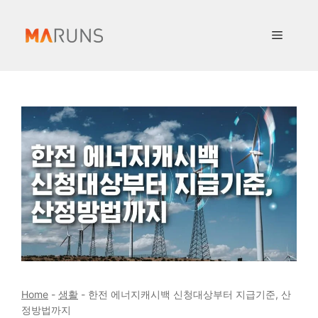
컨
텐
메
츠
로
뉴
건
너
뛰
기
Home
-
생활
-
한전 에너지캐시백 신청대상부터 지급기준, 산
정방법까지