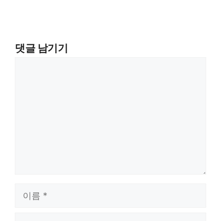
댓글 남기기
댓
글
이
름
이