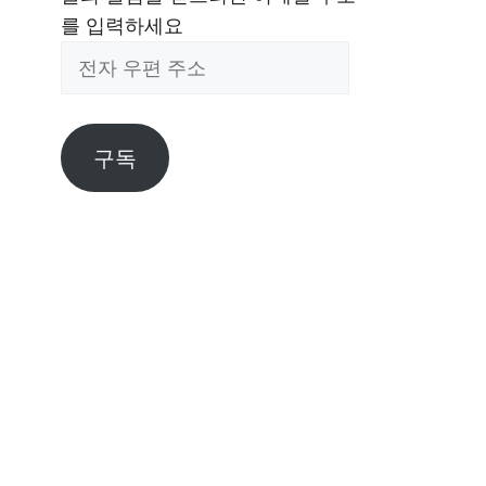
를 입력하세요
전
자
우
편
구독
주
소