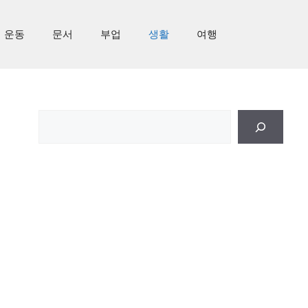
운동
문서
부업
생활
여행
검
색