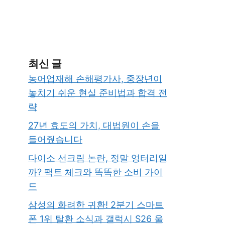
최신 글
농어업재해 손해평가사, 중장년이
놓치기 쉬운 현실 준비법과 합격 전
략
27년 효도의 가치, 대법원이 손을
들어줬습니다
다이소 선크림 논란, 정말 엉터리일
까? 팩트 체크와 똑똑한 소비 가이
드
삼성의 화려한 귀환! 2분기 스마트
폰 1위 탈환 소식과 갤럭시 S26 울