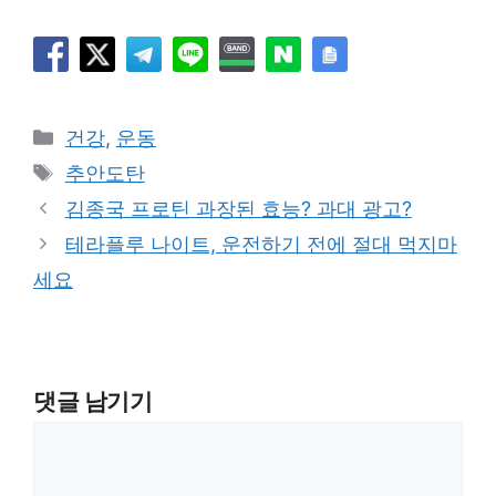
카
건강
,
운동
테
태
추안도탄
고
그
김종국 프로틴 과장된 효능? 과대 광고?
리
테라플루 나이트, 운전하기 전에 절대 먹지마
세요
댓글 남기기
댓
글