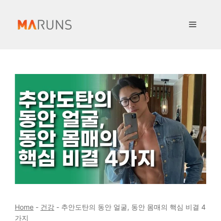
컨
텐
메
츠
로
뉴
건
너
뛰
기
Home
-
건강
-
추안도탄의 동안 얼굴, 동안 몸매의 핵심 비결 4
가지