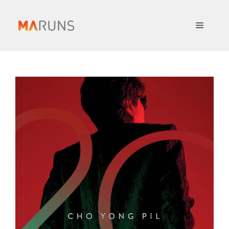
컨
텐
메
츠
로
뉴
건
너
뛰
기