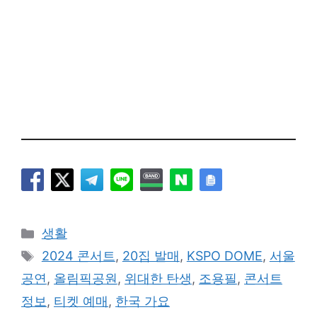
카
생활
테
태
2024 콘서트
,
20집 발매
,
KSPO DOME
,
서울
고
그
공연
,
올림픽공원
,
위대한 탄생
,
조용필
,
콘서트
리
정보
,
티켓 예매
,
한국 가요