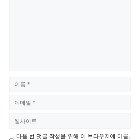
댓
글
이
름
이
메
일
웹
사
이
다음 번 댓글 작성을 위해 이 브라우저에 이름,