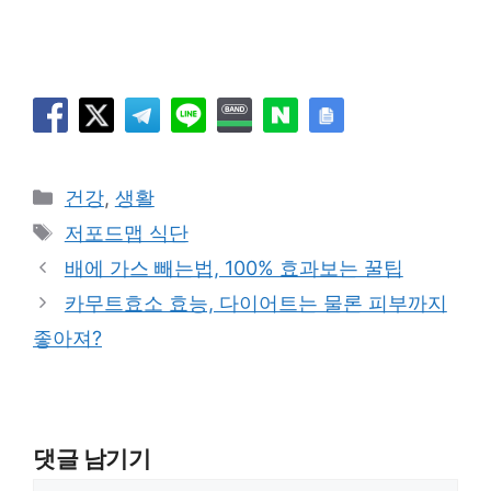
카
건강
,
생활
테
태
저포드맵 식단
고
그
배에 가스 빼는법, 100% 효과보는 꿀팁
리
카무트효소 효능, 다이어트는 물론 피부까지
좋아져?
댓글 남기기