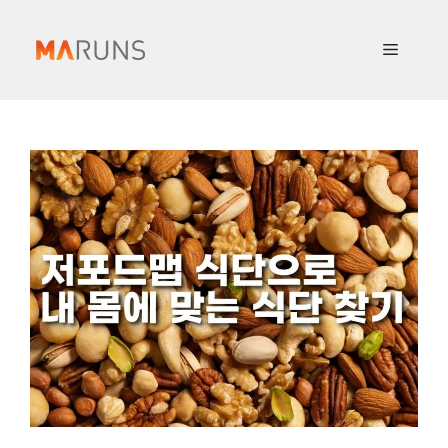
컨
텐
메
츠
로
뉴
건
너
뛰
기