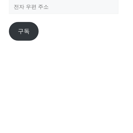
전
자
우
편
구독
주
소