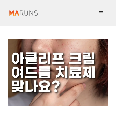
컨
텐
메
츠
로
뉴
건
너
뛰
기