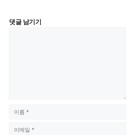
댓글 남기기
댓
글
이
름
이
메