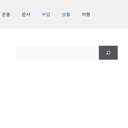
운동
문서
부업
생활
여행
검
색