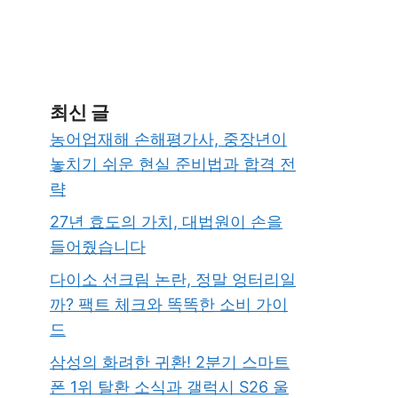
최신 글
농어업재해 손해평가사, 중장년이
놓치기 쉬운 현실 준비법과 합격 전
략
27년 효도의 가치, 대법원이 손을
들어줬습니다
다이소 선크림 논란, 정말 엉터리일
까? 팩트 체크와 똑똑한 소비 가이
드
삼성의 화려한 귀환! 2분기 스마트
폰 1위 탈환 소식과 갤럭시 S26 울