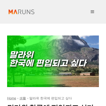
컨
텐
메
츠
로
뉴
건
너
뛰
기
Home
-
생활
-
말라위 한국에 편입되고 싶다