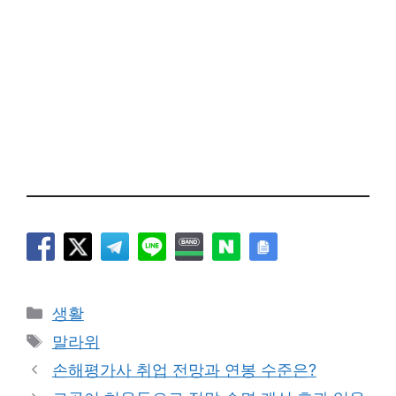
카
생활
테
태
말라위
고
그
손해평가사 취업 전망과 연봉 수준은?
리