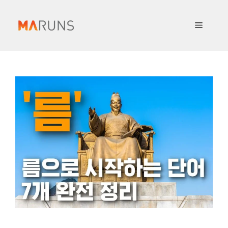
컨
텐
메
츠
로
뉴
건
너
뛰
기