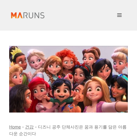
컨
텐
메
츠
로
뉴
건
너
뛰
기
Home
-
건강
-
디즈니 공주 단체사진은 꿈과 용기를 담은 아름
다운 순간이다