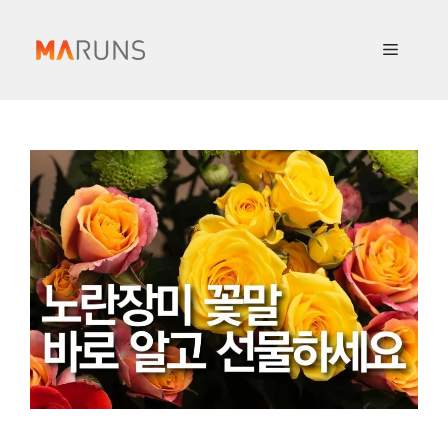
컨
텐
메
츠
로
뉴
건
너
뛰
기