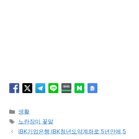
카
생활
테
태
노란장미 꽃말
고
그
IBK기업은행 IBK청년도약계좌로 5년안에 5
리