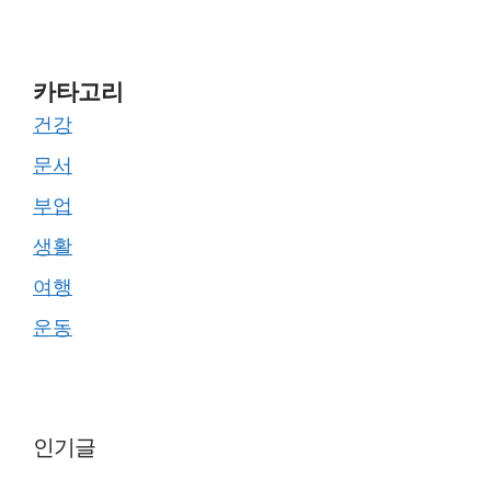
카타고리
건강
문서
부업
생활
여행
운동
인기글