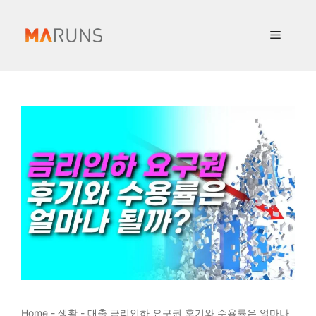
컨
텐
메
츠
로
뉴
건
너
뛰
기
Home
-
생활
-
대출 금리인하 요구권 후기와 수용률은 얼마나