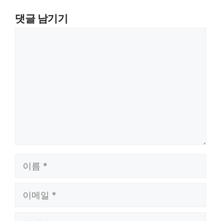
댓글 남기기
댓
글
이
름
이
메
일
웹