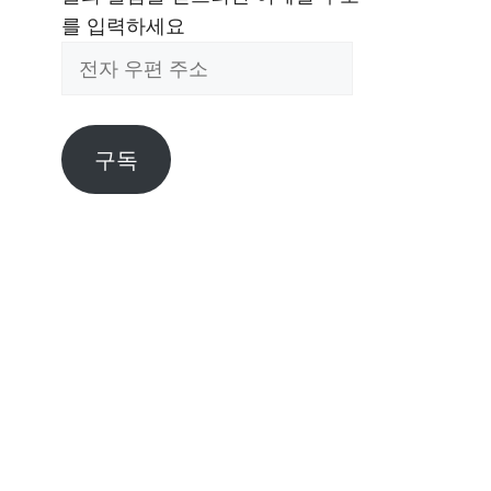
를 입력하세요
전
자
우
편
구독
주
소