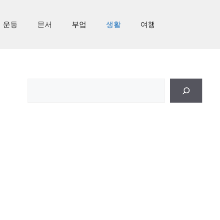
운동
문서
부업
생활
여행
검
색