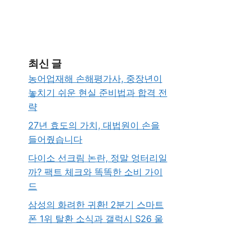
최신 글
농어업재해 손해평가사, 중장년이
놓치기 쉬운 현실 준비법과 합격 전
략
27년 효도의 가치, 대법원이 손을
들어줬습니다
다이소 선크림 논란, 정말 엉터리일
까? 팩트 체크와 똑똑한 소비 가이
드
삼성의 화려한 귀환! 2분기 스마트
폰 1위 탈환 소식과 갤럭시 S26 울