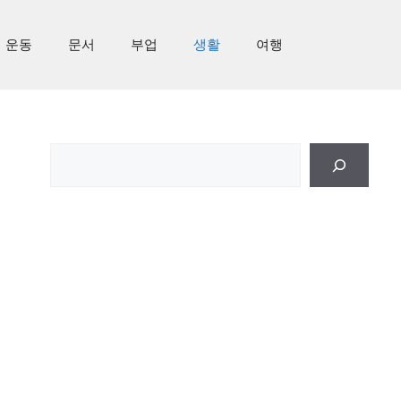
운동
문서
부업
생활
여행
검
색