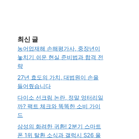
최신 글
농어업재해 손해평가사, 중장년이
놓치기 쉬운 현실 준비법과 합격 전
략
27년 효도의 가치, 대법원이 손을
들어줬습니다
다이소 선크림 논란, 정말 엉터리일
까? 팩트 체크와 똑똑한 소비 가이
드
삼성의 화려한 귀환! 2분기 스마트
폰 1위 탈환 소식과 갤럭시 S26 울