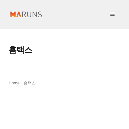
컨
텐
메
츠
로
뉴
건
너
홈택스
뛰
기
Home
-
홈택스