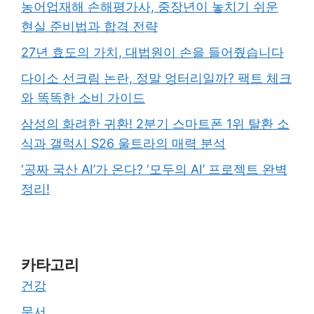
농어업재해 손해평가사, 중장년이 놓치기 쉬운
현실 준비법과 합격 전략
27년 효도의 가치, 대법원이 손을 들어줬습니다
다이소 선크림 논란, 정말 엉터리일까? 팩트 체크
와 똑똑한 소비 가이드
삼성의 화려한 귀환! 2분기 스마트폰 1위 탈환 소
식과 갤럭시 S26 울트라의 매력 분석
‘공짜 국산 AI’가 온다? ‘모두의 AI’ 프로젝트 완벽
정리!
카타고리
건강
문서