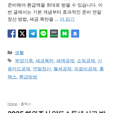
준비해야 환급액을 최대로 받을 수 있습니다. 이
번 글에서는 기본 개념부터 효과적인 준비 연말
정산 방법, 세금 폭탄을 …
더 읽기
카
생활
테
태
부양가족
,
세금폭탄
,
세액공제
,
소득공제
,
신
고
그
용카드공제
,
연말정산
,
월세공제
,
의료비공제
,
홈
리
택스
,
환급방법
Home
-
홈택스