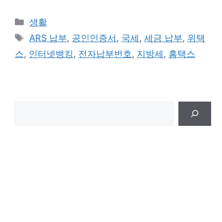
카
생활
테
태
ARS 납부
,
공인인증서
,
국세
,
세금 납부
,
위택
고
그
스
,
인터넷뱅킹
,
전자납부번호
,
지방세
,
홈택스
리
검
색