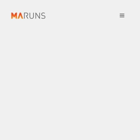
컨
텐
메
츠
로
뉴
건
너
뛰
기