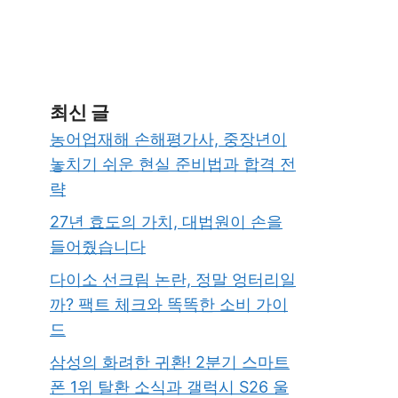
최신 글
농어업재해 손해평가사, 중장년이
놓치기 쉬운 현실 준비법과 합격 전
략
27년 효도의 가치, 대법원이 손을
들어줬습니다
다이소 선크림 논란, 정말 엉터리일
까? 팩트 체크와 똑똑한 소비 가이
드
삼성의 화려한 귀환! 2분기 스마트
폰 1위 탈환 소식과 갤럭시 S26 울