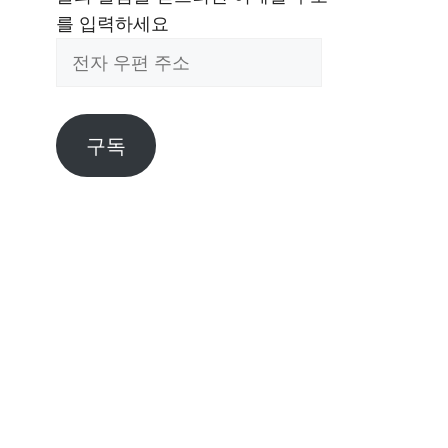
를 입력하세요
전
자
우
편
구독
주
소