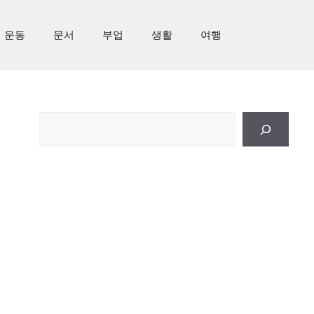
운동
문서
부업
생활
여행
검
색