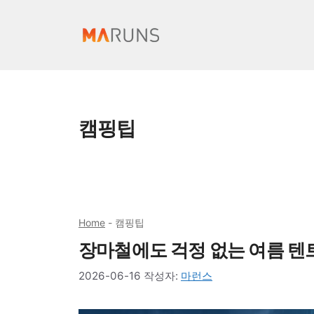
컨
텐
츠
로
건
너
캠핑팁
뛰
기
Home
-
캠핑팁
장마철에도 걱정 없는 여름 텐
2026-06-16
작성자:
마런스