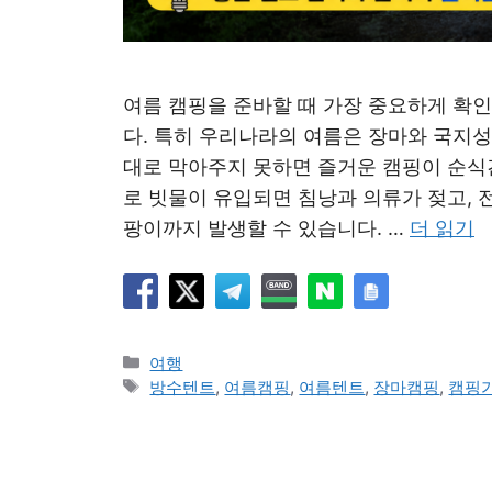
여름 캠핑을 준바할 때 가장 중요하게 확인
다. 특히 우리나라의 여름은 장마와 국지
대로 막아주지 못하면 즐거운 캠핑이 순식
로 빗물이 유입되면 침낭과 의류가 젖고, 
팡이까지 발생할 수 있습니다. …
더 읽기
카
여행
테
태
방수텐트
,
여름캠핑
,
여름텐트
,
장마캠핑
,
캠핑
고
그
리