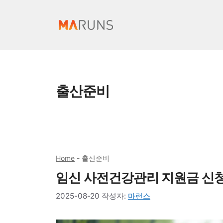
컨
텐
츠
로
건
너
출산준비
뛰
기
Home
-
출산준비
임신 사전건강관리 지원금 신
2025-08-20
작성자:
마런스