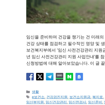
임신을 준비하며 건강을 챙기는 건 미래의
건강 상태를 점검하고 필수적인 영양 및 생
보건복지부에서 ‘임신 사전건강관리 지원금’
년 임신 사전건강관리 지원 사업안내’를 참고하세요. 해서
신청방법에 대해 알아보았습니다. 
카
생활
테
태
e보건소
,
건강검진지원
,
보건소지원금
,
복지로
,
고
그
임산부지원
,
임신건강관리
,
임신전검사
,
임신준비
,