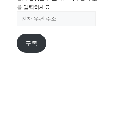
를 입력하세요
전
자
우
편
구독
주
소