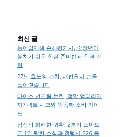
최신 글
농어업재해 손해평가사, 중장년이
놓치기 쉬운 현실 준비법과 합격 전
략
27년 효도의 가치, 대법원이 손을
들어줬습니다
다이소 선크림 논란, 정말 엉터리일
까? 팩트 체크와 똑똑한 소비 가이
드
삼성의 화려한 귀환! 2분기 스마트
폰 1위 탈환 소식과 갤럭시 S26 울