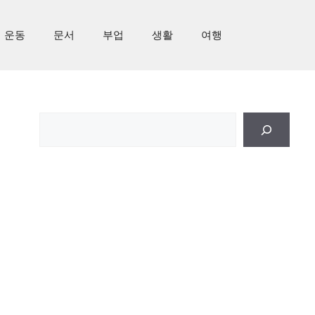
운동
문서
부업
생활
여행
검
색