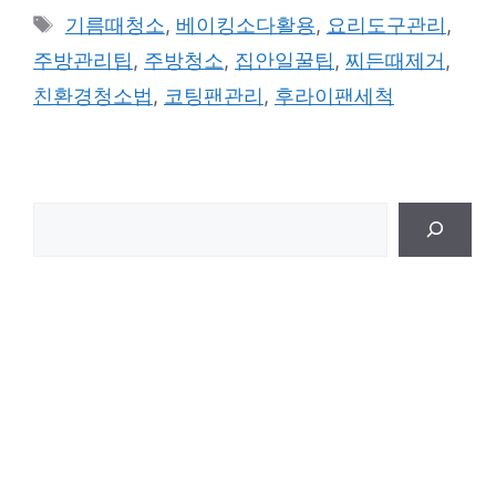
테
태
기름때청소
,
베이킹소다활용
,
요리도구관리
,
고
그
주방관리팁
,
주방청소
,
집안일꿀팁
,
찌든때제거
,
리
친환경청소법
,
코팅팬관리
,
후라이팬세척
검
색