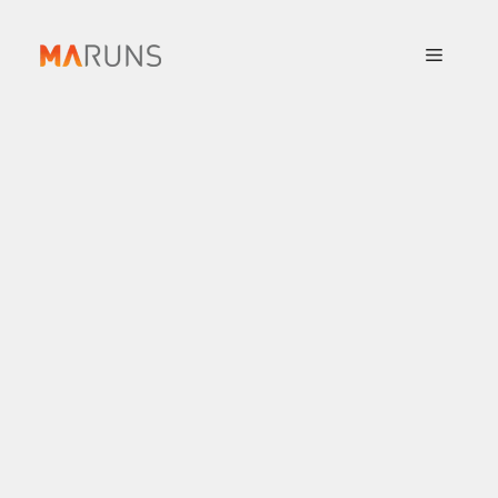
컨
텐
메
츠
로
뉴
건
너
뛰
기