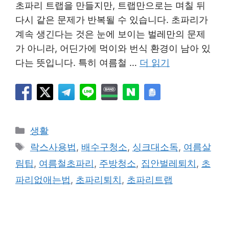
초파리 트랩을 만들지만, 트랩만으로는 며칠 뒤
다시 같은 문제가 반복될 수 있습니다. 초파리가
계속 생긴다는 것은 눈에 보이는 벌레만의 문제
가 아니라, 어딘가에 먹이와 번식 환경이 남아 있
다는 뜻입니다. 특히 여름철 …
더 읽기
카
생활
테
태
락스사용법
,
배수구청소
,
싱크대소독
,
여름살
고
그
림팁
,
여름철초파리
,
주방청소
,
집안벌레퇴치
,
초
리
파리없애는법
,
초파리퇴치
,
초파리트랩