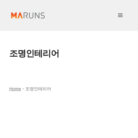
컨
텐
메
츠
로
뉴
건
너
조명인테리어
뛰
기
Home
-
조명인테리어