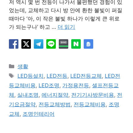
저 역시 몇 번 전등이 나가서 불편했던 경험이 있
었는데, 교체하고 다시 방 안에 환한 불빛이 퍼질
때마다 ‘아, 이 작은 불빛 하나가 이렇게 큰 위로
가 되는구나’ 하고 …
더 읽기
카
생활
테
태
LED등설치
,
LED전등
,
LED전등교체
,
LED전
고
그
등교체비용
,
LED조명
,
가정용전등
,
셀프전등교
리
체
,
실내조명
,
에너지절약
,
전기기사방문비용
,
전
기요금절약
,
전등교체방법
,
전등교체비용
,
조명
교체
,
조명인테리어