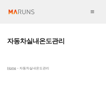
컨
텐
메
츠
로
뉴
건
너
자동차실내온도관리
뛰
기
Home
-
자동차실내온도관리