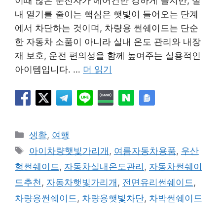
이때 많은 운전자가 에어컨만 강하게 틀지만, 실
내 열기를 줄이는 핵심은 햇빛이 들어오는 단계
에서 차단하는 것이며, 차량용 썬쉐이드는 단순
한 자동차 소품이 아니라 실내 온도 관리와 내장
재 보호, 운전 편의성을 함께 높여주는 실용적인
아이템입니다. …
더 읽기
카
생활
,
여행
테
태
아이차량햇빛가리개
,
여름자동차용품
,
우산
고
그
형썬쉐이드
,
자동차실내온도관리
,
자동차썬쉐이
리
드추천
,
자동차햇빛가리개
,
전면유리썬쉐이드
,
차량용썬쉐이드
,
차량용햇빛차단
,
차박썬쉐이드