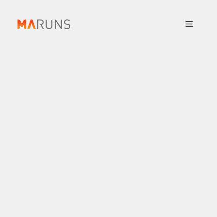
컨
텐
메
츠
로
뉴
건
너
뛰
기