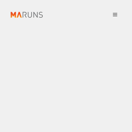
컨
텐
메
츠
로
뉴
건
너
뛰
기