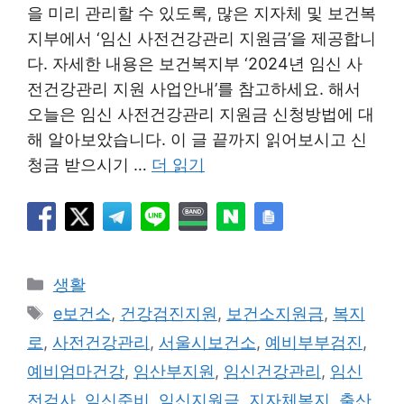
을 미리 관리할 수 있도록, 많은 지자체 및 보건복
지부에서 ‘임신 사전건강관리 지원금’을 제공합니
다. 자세한 내용은 보건복지부 ‘2024년 임신 사
전건강관리 지원 사업안내’를 참고하세요. 해서
오늘은 임신 사전건강관리 지원금 신청방법에 대
해 알아보았습니다. 이 글 끝까지 읽어보시고 신
청금 받으시기 …
더 읽기
카
생활
테
태
e보건소
,
건강검진지원
,
보건소지원금
,
복지
고
그
로
,
사전건강관리
,
서울시보건소
,
예비부부검진
,
리
예비엄마건강
,
임산부지원
,
임신건강관리
,
임신
전검사
,
임신준비
,
임신지원금
,
지자체복지
,
출산