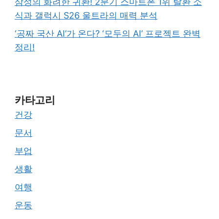
삼성의 화려한 귀환! 2분기 스마트폰 1위 탈환 소
식과 갤럭시 S26 울트라의 매력 분석
‘공짜 국산 AI’가 온다? ‘모두의 AI’ 프로젝트 완벽
정리!
카타고리
건강
문서
부업
생활
여행
운동