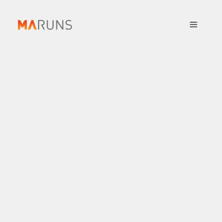
컨
텐
메
츠
로
뉴
건
너
뛰
기