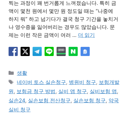
찍는 과정이 꽤 번거롭게 느껴졌습니다. 특히 금
액이 몇천 원에서 몇만 원 정도일 때는 “나중에
하지 뭐” 하고 넘기다가 결국 청구 기간을 놓치거
나 영수증을 잃어버리는 경우도 많았습니다. 문
제는 이런 작은 금액이 여러 …
더 읽기
카
생활
테
태
네이버 토스 실손청구
,
병원비 청구
,
보험개발
고
그
원
,
보험금 청구 방법
,
실비 앱 청구
,
실비보험 앱
,
리
실손24
,
실손보험 전산청구
,
실손보험 청구
,
약국
실비 청구