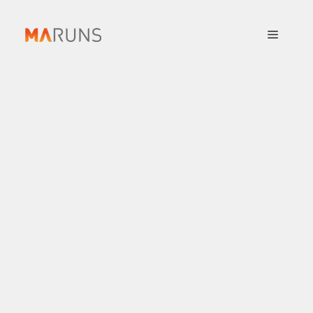
컨
텐
메
츠
로
뉴
건
너
뛰
기