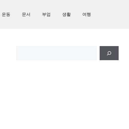
운동
문서
부업
생활
여행
검
색