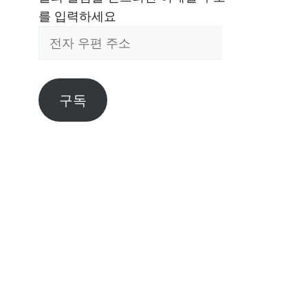
를 입력하세요
전
자
우
편
구독
주
소