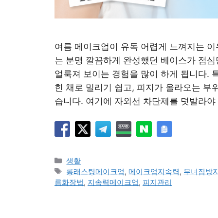
여름 메이크업이 유독 어렵게 느껴지는 이
는 분명 깔끔하게 완성했던 베이스가 점심만
얼룩져 보이는 경험을 많이 하게 됩니다. 
힌 채로 밀리기 쉽고, 피지가 올라오는 부
습니다. 여기에 자외선 차단제를 덧발라야
카
생활
테
태
롱래스팅메이크업
,
메이크업지속력
,
무너짐방
고
그
름화장법
,
지속력메이크업
,
피지관리
리