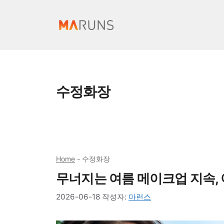
컨
텐
츠
로
건
너
수정화장
뛰
기
Home
-
수정화장
무너지는 여름 메이크업 지속,
2026-06-18
작성자:
마런스