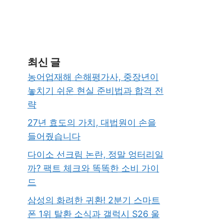
최신 글
농어업재해 손해평가사, 중장년이
놓치기 쉬운 현실 준비법과 합격 전
략
27년 효도의 가치, 대법원이 손을
들어줬습니다
다이소 선크림 논란, 정말 엉터리일
까? 팩트 체크와 똑똑한 소비 가이
드
삼성의 화려한 귀환! 2분기 스마트
폰 1위 탈환 소식과 갤럭시 S26 울