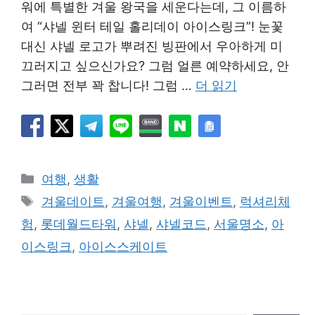
워에 특별한 겨울 왕국을 세운다는데, 그 이름하
여 “샤넬 윈터 테일 홀리데이 아이스링크”! 눈꽃
대신 샤넬 로고가 뿌려진 빙판에서 우아하게 미
끄러지고 싶으신가요? 그럼 얼른 예약하세요, 안
그러면 전부 꽉 찹니다! 그럼 …
더 읽기
카
여행
,
생활
테
태
겨울데이트
,
겨울여행
,
겨울이벤트
,
럭셔리체
고
그
험
,
롯데월드타워
,
샤넬
,
샤넬코드
,
서울명소
,
아
리
이스링크
,
아이스스케이트