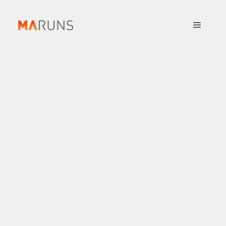
컨
텐
메
츠
로
뉴
건
너
뛰
기