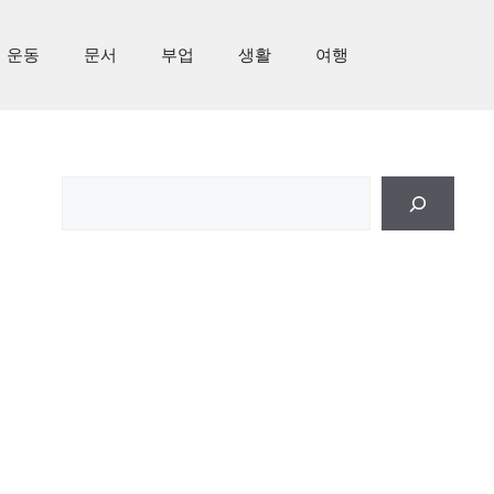
운동
문서
부업
생활
여행
검
색