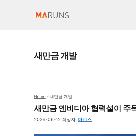
컨
텐
츠
로
건
너
새만금 개발
뛰
기
Home
-
새만금 개발
새만금 엔비디아 협력설이 주
2026-06-12
작성자:
마런스