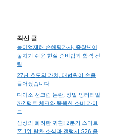
최신 글
농어업재해 손해평가사, 중장년이
놓치기 쉬운 현실 준비법과 합격 전
략
27년 효도의 가치, 대법원이 손을
들어줬습니다
다이소 선크림 논란, 정말 엉터리일
까? 팩트 체크와 똑똑한 소비 가이
드
삼성의 화려한 귀환! 2분기 스마트
폰 1위 탈환 소식과 갤럭시 S26 울