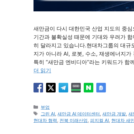
새만금이 다시 대한민국 산업 지도의 중심
기간과 불확실성 때문에 기대와 우려가 함
히 달라지고 있습니다.현대차그룹의 대규모
지가 아니라 AI, 로봇, 수소, 재생에너지
특히 “새만금 엔비디아”라는 키워드가 함께
더 읽기
카
부업
테
태
그린 AI
,
새만금 AI 데이터센터
,
새만금 개발
,
새
고
그
현대차 협력
,
전북 미래산업
,
피지컬 AI
,
현대차 새
리