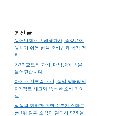
최신 글
농어업재해 손해평가사, 중장년이
놓치기 쉬운 현실 준비법과 합격 전
략
27년 효도의 가치, 대법원이 손을
들어줬습니다
다이소 선크림 논란, 정말 엉터리일
까? 팩트 체크와 똑똑한 소비 가이
드
삼성의 화려한 귀환! 2분기 스마트
폰 1위 탈환 소식과 갤럭시 S26 울