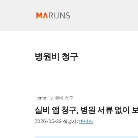
컨
텐
츠
로
건
너
병원비 청구
뛰
기
Home
-
병원비 청구
실비 앱 청구, 병원 서류 없이 
2026-05-22
작성자:
마런스