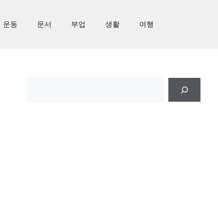
운동
문서
부업
생활
여행
검
색