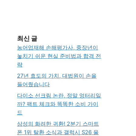
최신 글
농어업재해 손해평가사, 중장년이
놓치기 쉬운 현실 준비법과 합격 전
략
27년 효도의 가치, 대법원이 손을
들어줬습니다
다이소 선크림 논란, 정말 엉터리일
까? 팩트 체크와 똑똑한 소비 가이
드
삼성의 화려한 귀환! 2분기 스마트
폰 1위 탈환 소식과 갤럭시 S26 울