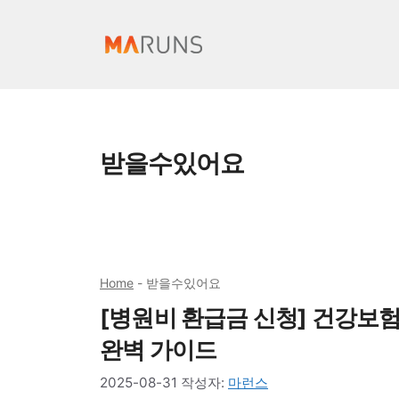
컨
텐
츠
로
건
너
받을수있어요
뛰
기
Home
-
받을수있어요
[병원비 환급금 신청] 건강보
완벽 가이드
2025-08-31
작성자:
마런스