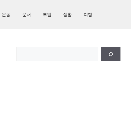
운동
문서
부업
생활
여행
검
색