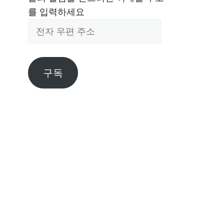
를 입력하세요
전
자
우
편
구독
주
소