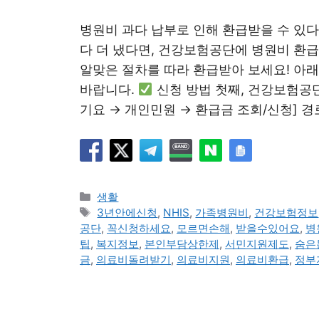
병원비 과다 납부로 인해 환급받을 수 있
다 더 냈다면, 건강보험공단에 병원비 환
알맞은 절차를 따라 환급받아 보세요! 아
바랍니다.
신청 방법 첫째, 건강보험공
기요 → 개인민원 → 환급금 조회/신청] 
카
생활
테
태
3년안에신청
,
NHIS
,
가족병원비
,
건강보험정보
고
그
공단
,
꼭신청하세요
,
모르면손해
,
받을수있어요
,
병
리
팁
,
복지정보
,
본인부담상한제
,
서민지원제도
,
숨은
금
,
의료비돌려받기
,
의료비지원
,
의료비환급
,
정부