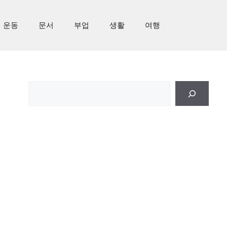
운동
문서
부업
생활
여행
검
색