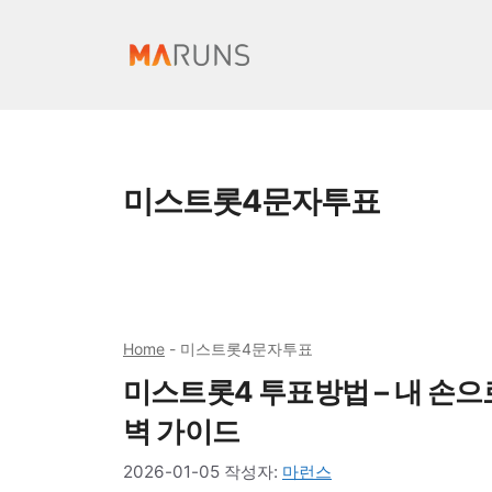
컨
텐
츠
로
건
너
미스트롯4문자투표
뛰
기
Home
-
미스트롯4문자투표
미스트롯4 투표방법 – 내 손으로
벽 가이드
2026-01-05
작성자:
마런스