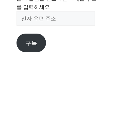
를 입력하세요
전
자
우
편
구독
주
소