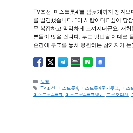
TV조선 ‘미스트롯4’를 밤늦게까지 챙겨보
를 발견했습니다. “이 사람이다!” 싶어 당
무 복잡하고 막막하게 느껴지더군요. 저처
분들이 많을 겁니다. 투표 방법을 제대로 
순간에 투표를 놓쳐 응원하는 참가자가 눈
카
생활
테
태
TV조선
,
미스트롯4
,
미스트롯4문자투표
,
미스
고
그
미스트롯4투표
,
미스트롯4투표방법
,
트롯오디션
,
리