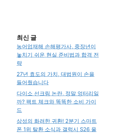
최신 글
농어업재해 손해평가사, 중장년이
놓치기 쉬운 현실 준비법과 합격 전
략
27년 효도의 가치, 대법원이 손을
들어줬습니다
다이소 선크림 논란, 정말 엉터리일
까? 팩트 체크와 똑똑한 소비 가이
드
삼성의 화려한 귀환! 2분기 스마트
폰 1위 탈환 소식과 갤럭시 S26 울