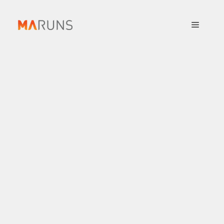
컨
텐
메
츠
로
뉴
건
너
뛰
기