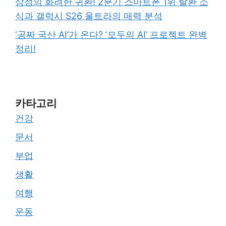
삼성의 화려한 귀환! 2분기 스마트폰 1위 탈환 소
식과 갤럭시 S26 울트라의 매력 분석
‘공짜 국산 AI’가 온다? ‘모두의 AI’ 프로젝트 완벽
정리!
카타고리
건강
문서
부업
생활
여행
운동