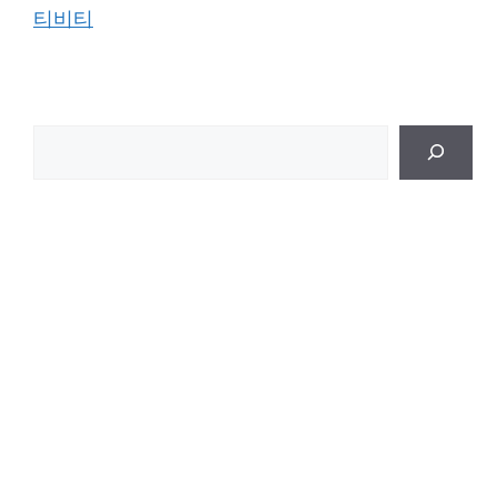
티비티
검
색