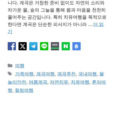
니다. 계곡은 거창한 준비 없이도 자연의 소리와
차가운 물, 숲의 그늘을 통해 몸과 마음을 천천히
풀어주는 공간입니다. 특히 치유여행을 목적으로
한다면 계곡은 단순한 피서지가 아니라 …
더 읽
기
카
여행
테
태
가족여행
,
계곡여행
,
계곡추천
,
국내여행
,
물
고
그
놀이안전
,
여름계곡
,
자연치유
,
치유여행
,
혼자여
리
행
,
힐링여행