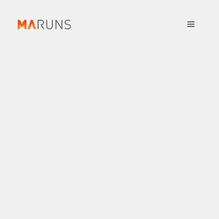
컨
텐
메
츠
로
뉴
건
너
뛰
기