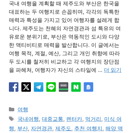
국내 여행을 계획할 때 제주도와 부산은 한국을
대표하는 두 여행지로 손꼽히며, 각각의 독특한
매력과 특성을 가지고 있어 여행자를 설레게 합
니다. 제주도는 천혜의 자연경관과 섬 특유의 여
유로운 분위기로, 부산은 역동적인 도시와 다양
한 액티비티로 매력을 발산합니다. 이 글에서는
여행 목적, 계절, 예산, 그리고 개인 취향에 따라
두 도시를 철저히 비교하고 각 여행지의 장단점
을 파헤쳐, 여행자가 자신의 스타일에 …
더 읽기
카
여행
테
태
국내여행
,
대중교통
,
렌터카
,
먹거리
,
미식 여
고
그
행
,
부산
,
자연경관
,
제주도
,
추천 여행지
,
해양 액
리