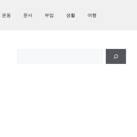
운동
문서
부업
생활
여행
검
색