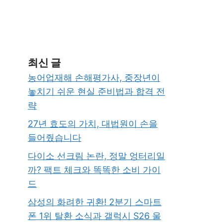
최신 글
농어업재해 손해평가사, 중장년이
놓치기 쉬운 현실 준비법과 합격 전
략
27년 효도의 가치, 대법원이 손을
들어줬습니다
다이소 선크림 논란, 정말 엉터리일
까? 팩트 체크와 똑똑한 소비 가이
드
삼성의 화려한 귀환! 2분기 스마트
폰 1위 탈환 소식과 갤럭시 S26 울