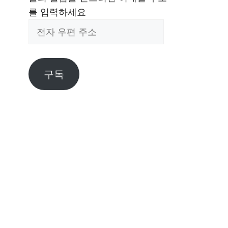
를 입력하세요
전
자
우
편
구독
주
소