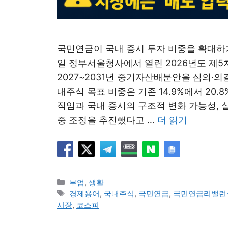
국민연금이 국내 증시 투자 비중을 확대하
일 정부서울청사에서 열린 2026년도 제
2027~2031년 중기자산배분안을 심의·의
내주식 목표 비중은 기존 14.9%에서 20
직임과 국내 증시의 구조적 변화 가능성, 
중 조정을 추진했다고 …
더 읽기
카
부업
,
생활
테
태
경제용어
,
국내주식
,
국민연금
,
국민연금리밸런
고
그
시장
,
코스피
리