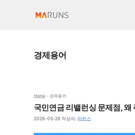
컨
텐
츠
로
건
너
경제용어
뛰
기
Home
-
경제용어
국민연금 리밸런싱 문제점, 왜
2026-05-28
작성자:
마런스