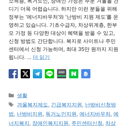
소득층, 독거노인, 장애인 가정은 추운 겨울을 견
디기 더욱 어렵습니다. 하지만 이런 분들을 위해
정부는 ‘에너지바우처’와 ‘난방비 지원 제도’를 운
영하고 있습니다. 기초수급자, 차상위계층, 한부
모 가정 등 다양한 대상이 혜택을 받을 수 있고,
신청 방법도 간단합니다. 복지로 사이트나 주민
센터에서 신청 가능하며, 최대 35만 원까지 지원
됩니다. …
더 읽기
카
생활
테
태
겨울복지제도
,
긴급복지지원
,
난방비신청방
고
그
법
,
난방비지원
,
독거노인지원
,
에너지바우처
,
에
리
너지복지
,
장애인복지지원
,
주민센터신청
,
차상