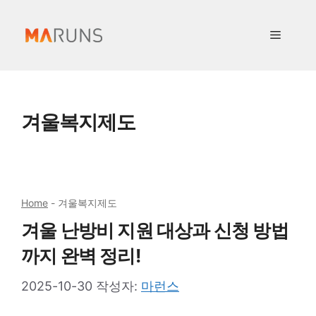
컨
텐
메
츠
로
뉴
건
너
겨울복지제도
뛰
기
Home
-
겨울복지제도
겨울 난방비 지원 대상과 신청 방법
까지 완벽 정리!
2025-10-30
작성자:
마런스