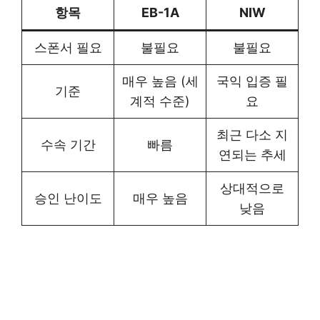
항목
EB-1A
NIW
스폰서 필요
불필요
불필요
매우 높음 (세
국익 입증 필
기준
계적 수준)
요
최근 다소 지
수속 기간
빠름
연되는 추세
상대적으로
승인 난이도
매우 높음
낮음