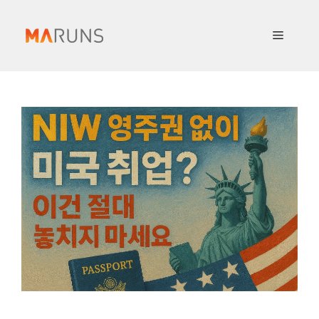
컨
텐
메
츠
로
뉴
건
너
뛰
기