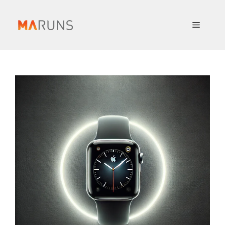
컨
텐
메
츠
로
뉴
건
너
뛰
기