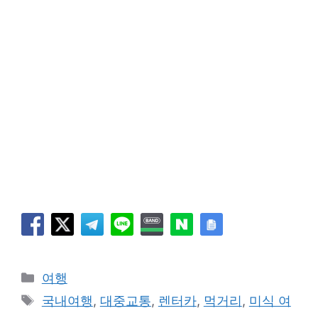
카
여행
테
태
국내여행
,
대중교통
,
렌터카
,
먹거리
,
미식 여
고
그