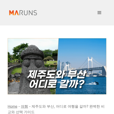
컨
텐
메
츠
로
뉴
건
너
뛰
기
Home
-
여행
-
제주도와 부산, 어디로 여행을 갈까? 완벽한 비
교와 선택 가이드