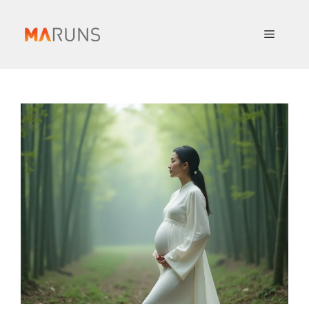
컨
텐
메
츠
로
뉴
건
너
뛰
기