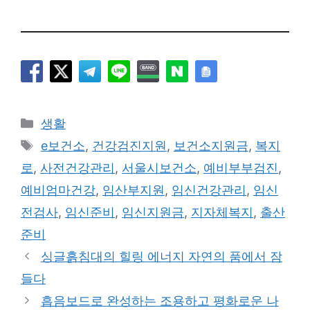
카
생활
테
태
e보건소
,
건강검진지원
,
보건소지원금
,
복지
고
그
로
,
사전건강관리
,
서울시보건소
,
예비부부검진
,
리
예비엄마건강
,
임산부지원
,
임신건강관리
,
임신
전검사
,
임신준비
,
임신지원금
,
지자체복지
,
출산
준비
싱글흙침대의 힐링 에너지 자연의 품에서 잠
들다
흡음보드로 완성하는 조용하고 평화로운 나