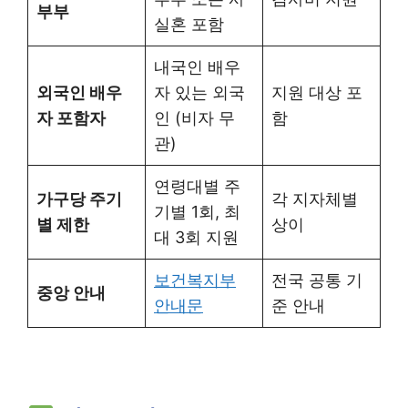
부부
실혼 포함
내국인 배우
외국인 배우
자 있는 외국
지원 대상 포
자 포함자
인 (비자 무
함
관)
연령대별 주
가구당 주기
각 지자체별
기별 1회, 최
별 제한
상이
대 3회 지원
보건복지부
전국 공통 기
중앙 안내
안내문
준 안내