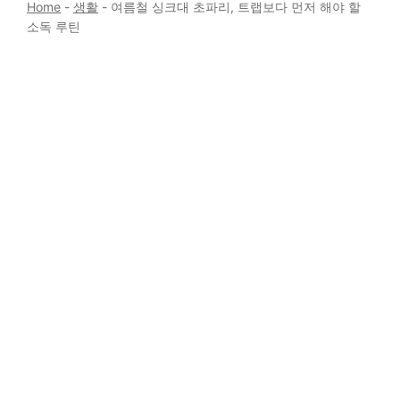
Home
-
생활
-
여름철 싱크대 초파리, 트랩보다 먼저 해야 할
소독 루틴