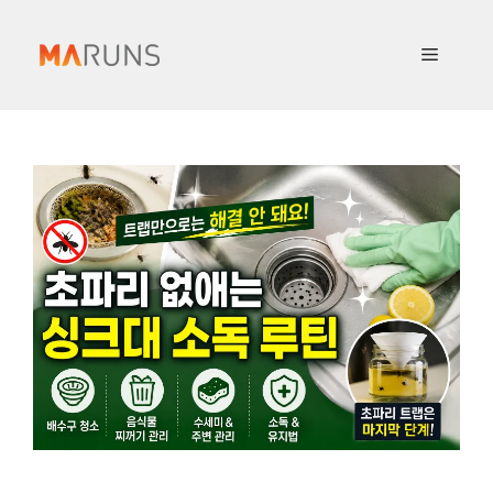
컨
텐
메
츠
로
뉴
건
너
뛰
기