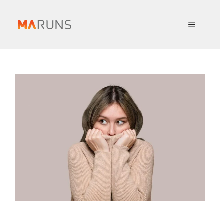
컨
텐
메
츠
로
뉴
건
너
뛰
기