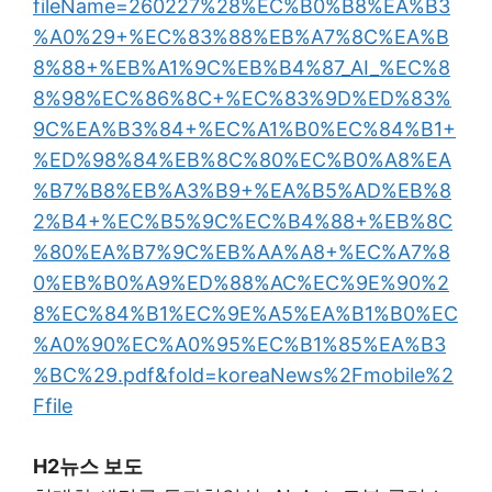
fileName=260227%28%EC%B0%B8%EA%B3
%A0%29+%EC%83%88%EB%A7%8C%EA%B
8%88+%EB%A1%9C%EB%B4%87_AI_%EC%8
8%98%EC%86%8C+%EC%83%9D%ED%83%
9C%EA%B3%84+%EC%A1%B0%EC%84%B1+
%ED%98%84%EB%8C%80%EC%B0%A8%EA
%B7%B8%EB%A3%B9+%EA%B5%AD%EB%8
2%B4+%EC%B5%9C%EC%B4%88+%EB%8C
%80%EA%B7%9C%EB%AA%A8+%EC%A7%8
0%EB%B0%A9%ED%88%AC%EC%9E%90%2
8%EC%84%B1%EC%9E%A5%EA%B1%B0%EC
%A0%90%EC%A0%95%EC%B1%85%EA%B3
%BC%29.pdf&fold=koreaNews%2Fmobile%2
Ffile
H2뉴스 보도