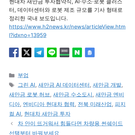
현대차 새만금 투자협약식, AI·수소·로봇 클러스
터, 데이터센터와 로봇 제조 규모를 기사 형태로
정리한 국내 보도입니다.
https://www.h2news.kr/news/articleView.htm
l?idxno=13959
카
부업
테
태
그린 AI
,
새만금 AI 데이터센터
,
새만금 개발
,
고
그
새만금 로봇 허브
,
새만금 수소도시
,
새만금 엔비
리
디아
,
엔비디아 현대차 협력
,
전북 미래산업
,
피지
컬 AI
,
현대차 새만금 투자
차 안이 뜨거워서 힘들다면 차량용 썬쉐이드
선택부터 바꿔보세요