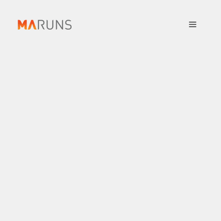
컨
텐
메
츠
로
뉴
건
너
뛰
기