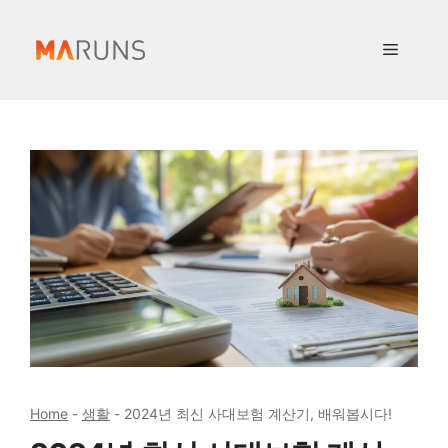
컨
텐
메
츠
로
뉴
건
너
뛰
기
Home
-
생활
-
2024년 최신 사대보험 계산기, 배워봅시다!