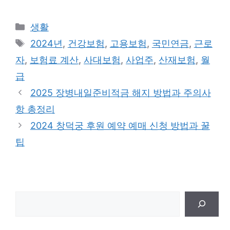
카
생활
테
태
2024년
,
건강보험
,
고용보험
,
국민연금
,
근로
고
그
자
,
보험료 계산
,
사대보험
,
사업주
,
산재보험
,
월
리
급
2025 장병내일준비적금 해지 방법과 주의사
항 총정리
2024 창덕궁 후원 예약 예매 신청 방법과 꿀
팁
검
색