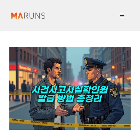
컨
텐
메
츠
로
뉴
건
너
뛰
기