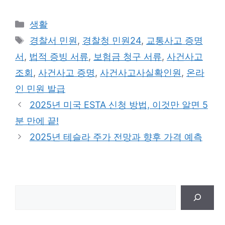
카
생활
테
태
경찰서 민원
,
경찰청 민원24
,
교통사고 증명
고
그
서
,
법적 증빙 서류
,
보험금 청구 서류
,
사건사고
리
조회
,
사건사고 증명
,
사건사고사실확인원
,
온라
인 민원 발급
2025년 미국 ESTA 신청 방법, 이것만 알면 5
분 만에 끝!
2025년 테슬라 주가 전망과 향후 가격 예측
검
색