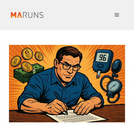
컨
텐
메
츠
로
뉴
건
너
뛰
기