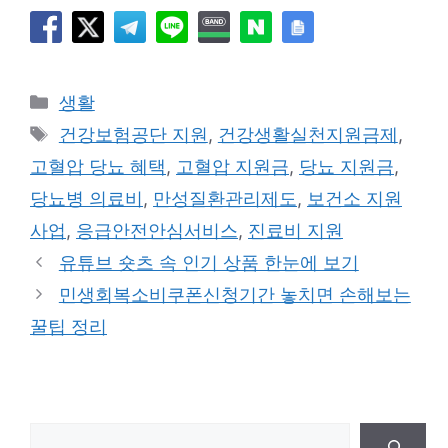
카
생활
테
태
건강보험공단 지원
,
건강생활실천지원금제
,
고
그
고혈압 당뇨 혜택
,
고혈압 지원금
,
당뇨 지원금
,
리
당뇨병 의료비
,
만성질환관리제도
,
보건소 지원
사업
,
응급안전안심서비스
,
진료비 지원
유튜브 숏츠 속 인기 상품 한눈에 보기
민생회복소비쿠폰신청기간 놓치면 손해보는
꿀팁 정리
검