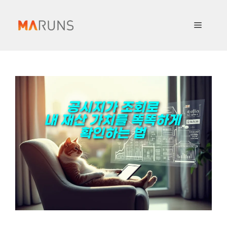
컨
텐
메
츠
로
뉴
건
너
뛰
기