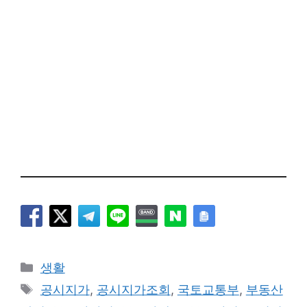
카
생활
테
태
공시지가
,
공시지가조회
,
국토교통부
,
부동산
고
그