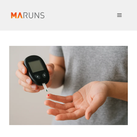
컨
텐
메
츠
로
뉴
건
너
뛰
기