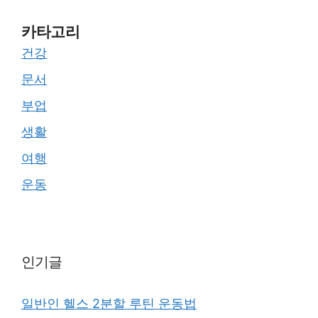
카타고리
건강
문서
부업
생활
여행
운동
인기글
일반인 헬스 2분할 루틴 운동법