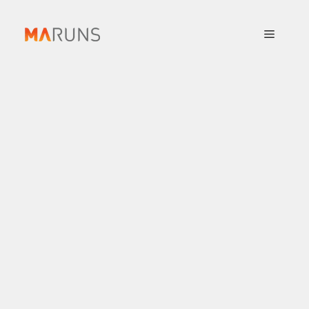
컨
텐
메
츠
로
뉴
건
너
뛰
기