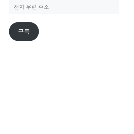
전
자
우
편
구독
주
소