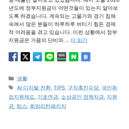
년도에 정부지원금이 어떤것들이 있는지 알아보
도록 하겠습니다. 계속되는 고물가와 경기 침체
속에서 많은 분들이 하루하루 버티기 힘든 경제
적 어려움을 겪고 있습니다. 이런 상황에서 정부
지원금은 가뭄의 단비와 …
더 읽기
카
생활
테
태
AI·디지털 전환
,
TIPS
,
구직촉진수당
,
국민취
고
그
업지원제도
,
기초연금
,
소상공인 정책자금
,
지원
리
금
,
팁스
,
희망리턴패키지