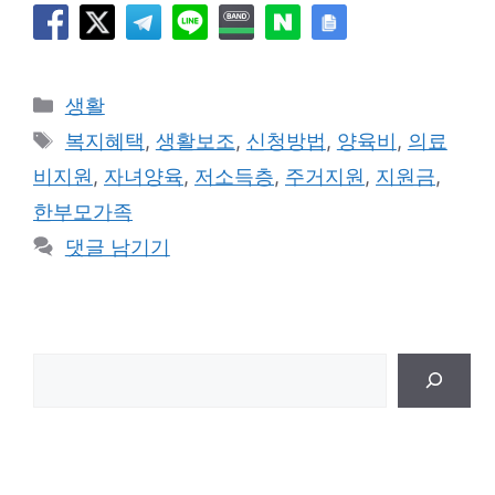
카
생활
테
태
복지혜택
,
생활보조
,
신청방법
,
양육비
,
의료
고
그
비지원
,
자녀양육
,
저소득층
,
주거지원
,
지원금
,
리
한부모가족
댓글 남기기
검
색