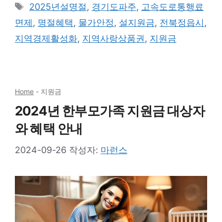
테
태
2025년설명절
,
경기도파주
,
고속도로통행료
고
그
면제
,
명절혜택
,
물가안정
,
설지원금
,
전북정읍시
,
리
지역경제활성화
,
지역사랑상품권
,
지원금
Home
-
지원금
2024년 한부모가족 지원금 대상자
와 혜택 안내
2024-09-26
작성자:
마런스