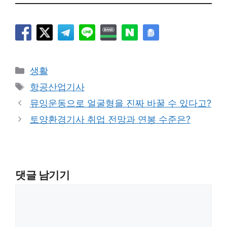
카
생활
테
태
항공산업기사
고
그
뮤잉운동으로 얼굴형을 진짜 바꿀 수 있다고?
리
토양환경기사 취업 전망과 연봉 수준은?
댓글 남기기
댓
글