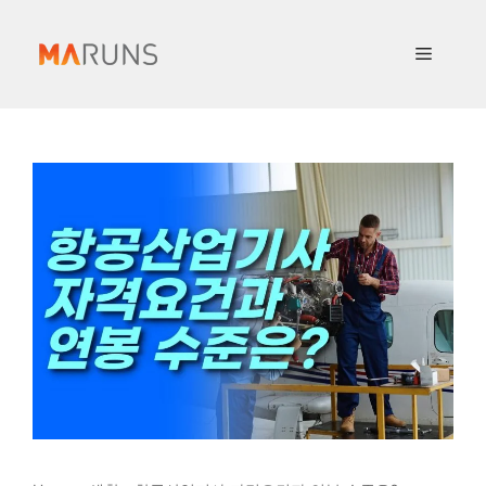
컨
텐
메
츠
로
뉴
건
너
뛰
기