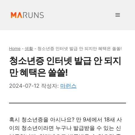
컨
텐
메
츠
로
뉴
건
너
Home
-
생활
-
청소년증 인터넷 발급 안 되지만 혜택은 쏠쏠!
뛰
청소년증 인터넷 발급 안 되지
기
만 혜택은 쏠쏠!
2024-07-12
작성자:
마런스
혹시 청소년증을 아시나요? 만 9세에서 18새 사
이의 청소년이라면 누구나 발급받을 수 있는 신