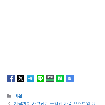
카
생활
테
지금까지 사고났던 급발진 차종 브랜드와 원